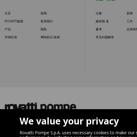
主页
新闻
注册
新闻
ROVATTI集团
联系我们
媒体报 道
工作
产品
隐私
參考
总体销
市场区域
网络标记-政策
常见问题解答
We value your privacy
苏州罗瓦迪水泵有限公司
SUZHOU ROV
中国江苏省太仓市娄江北路8号B06
Loujiang North
Rovatti Pompe S.p.A. uses necessary cookies to make our si