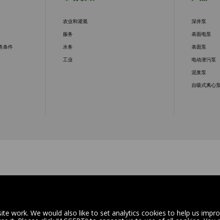
农业和灌溉
深井泵
服务
表面电泵
售条件
水务
表面泵
工业
电动潜污泵
泥浆泵
自吸式离心
ATTI PUMPS CO., LTD
总部
 Road, 8 ,B06
42042 FABBRICO (REGGIO EMIL
te work. We would also like to set analytics cookies to help us impr