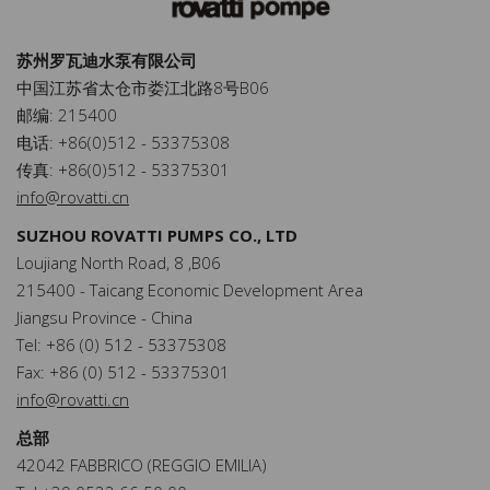
苏州罗瓦迪水泵有限公司
中国江苏省太仓市娄江北路8号B06
邮编: 215400
电话: +86(0)512 - 53375308
传真: +86(0)512 - 53375301
info@rovatti.cn
SUZHOU ROVATTI PUMPS CO., LTD
Loujiang North Road, 8 ,B06
215400 - Taicang Economic Development Area
Jiangsu Province - China
Tel: +86 (0) 512 - 53375308
Fax: +86 (0) 512 - 53375301
info@rovatti.cn
总部
42042 FABBRICO (REGGIO EMILIA)