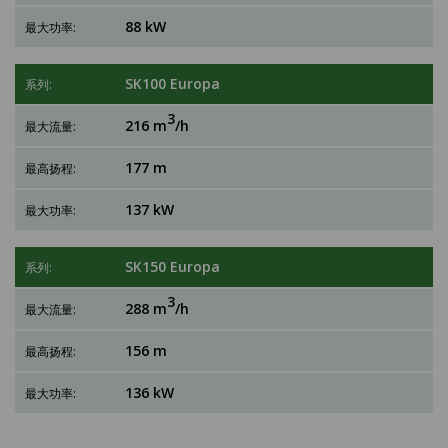
88 kW
SK100 Europa
3
216 m
/h
177 m
137 kW
SK150 Europa
3
288 m
/h
156 m
136 kW