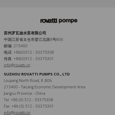
苏州罗瓦迪水泵有限公司
中国江苏省太仓市娄江北路8号B06
邮编: 215400
电话: +86(0)512 - 53375308
传真: +86(0)512 - 53375301
info@rovatti.cn
SUZHOU ROVATTI PUMPS CO., LTD
Loujiang North Road, 8 ,B06
215400 - Taicang Economic Development Area
Jiangsu Province - China
Tel: +86 (0) 512 - 53375308
Fax: +86 (0) 512 - 53375301
info@rovatti.cn