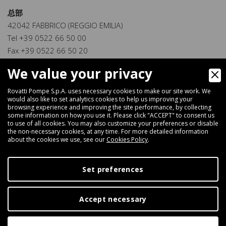
总部
42042 FABBRICO (REGGIO EMILIA)
Tel +39 0522 66 50 00
Fax +39 0522 66 50 20
info@rovatti.it
We value your privacy
www.rovatti.it
Rovatti Pompe S.p.A. uses necessary cookies to make our site work. We
Digital Marketing
would also like to set analytics cookies to help us improving your
browsing experience and improving the site performance, by collecting
some information on how you use it. Please click "ACCEPT" to consent us
to use of all cookies. You may also customize your preferences or disable
the non-necessary cookies, at any time. For more detailed information
about the cookies we use, see our
Cookies Policy
.
Set preferences
Accept necessary