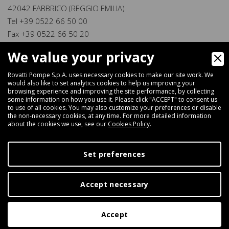
42042 FABBRICO (REGGIO EMILIA)
Tel +39 0522 66 50 00
Fax +39 0522 66 50 20
info@rovatti.it
We value your privacy
www.rovatti.it
Rovatti Pompe S.p.A. uses necessary cookies to make our site work. We
Digital Marketing
would also like to set analytics cookies to help us improving your
browsing experience and improving the site performance, by collecting
some information on how you use it. Please click "ACCEPT" to consent us
to use of all cookies. You may also customize your preferences or disable
the non-necessary cookies, at any time. For more detailed information
about the cookies we use, see our
Cookies Policy
.
Set preferences
Accept necessary
Accept