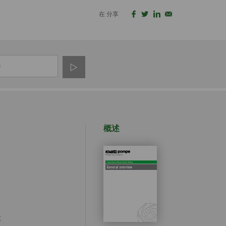
在 分享
概述
泵