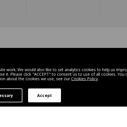
ATTI PUMPS CO., LTD
总部
 Road, 8 ,B06
42042 FABBRICO (REGGIO EMIL
te work. We would also like to set analytics cookies to help us impr
 it. Please click "ACCEPT" to consent us to use of all cookies. You
cang Economic Development
Tel +39 0522 66 50 00
tion about the cookies we use, see our
Cookies Policy
.
Fax +39 0522 66 50 20
ce - China
info@rovatti.it
essary
Accept
512 - 53375308
www.rovatti.it
512 - 53375301
n