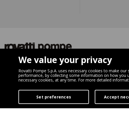
We value your privacy
苏州罗瓦迪水泵有限公司
SUZHOU ROV
中国江苏省太仓市娄江北路8号B06
Loujiang North
Rovatti Pompe S.p.A. uses necessary cookies to make our si
performance, by collecting some information on how you use
邮编: 215400
215400 - Tai
necessary cookies, at any time. For more detailed informa
电话: +86(0)512 - 53375308
Area
传真: +86(0)512 - 53375301
Jiangsu Provin
Set preferences
Accept nec
info@rovatti.cn
Tel: +86 (0) 
Fax: +86 (0) 
info@rovatti.c
Digital Marketing