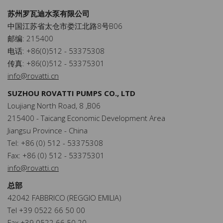
苏州罗瓦迪水泵有限公司
中国江苏省太仓市娄江北路8号B06
邮编: 215400
电话: +86(0)512 - 53375308
传真: +86(0)512 - 53375301
info@rovatti.cn
SUZHOU ROVATTI PUMPS CO., LTD
Loujiang North Road, 8 ,B06
215400 - Taicang Economic Development Area
Jiangsu Province - China
Tel: +86 (0) 512 - 53375308
Fax: +86 (0) 512 - 53375301
info@rovatti.cn
总部
42042 FABBRICO (REGGIO EMILIA)
Tel +39 0522 66 50 00
Fax +39 0522 66 50 20