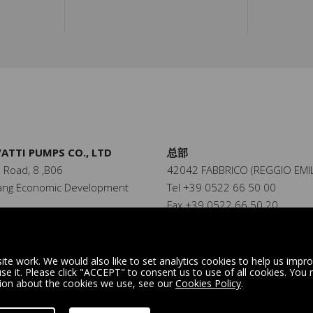
ATTI PUMPS CO., LTD
总部
 Road, 8 ,B06
42042 FABBRICO (REGGIO EMIL
cang Economic Development
Tel +39 0522 66 50 00
Fax +39 0522 66 50 20
ce - China
info@rovatti.it
512 - 53375308
www.rovatti.it
512 - 53375301
te work. We would also like to set analytics cookies to help us impr
 it. Please click "ACCEPT" to consent us to use of all cookies. You
n
tion about the cookies we use, see our
Cookies Policy
.