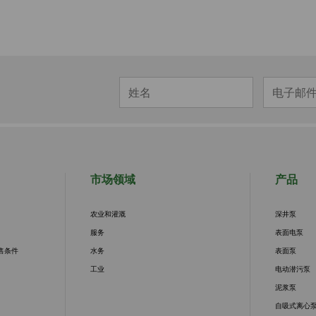
市场领域
产品
农业和灌溉
深井泵
服务
表面电泵
售条件
水务
表面泵
工业
电动潜污泵
泥浆泵
自吸式离心