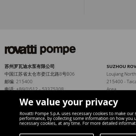
苏州罗瓦迪水泵有限公司
SUZHOU ROV
中国江苏省太仓市娄江北路8号B06
Loujiang North
邮编: 215400
215400 - Tai
电话: +86(0)512 - 53375308
Area
传真: +86(0)512 - 53375301
Jiangsu Provin
We value your privacy
info@rovatti.cn
Tel: +86 (0) 
Fax: +86 (0) 
Rovatti Pompe S.p.A. uses necessary cookies to make our si
performance, by collecting some information on how you use
info@rovatti.c
necessary cookies, at any time. For more detailed informa
Digital Marketing