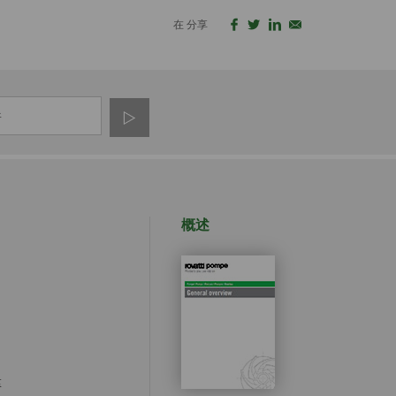
在 分享
概述
泵